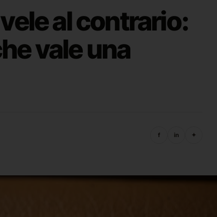
vele al contrario:
che vale una
f
in
✦