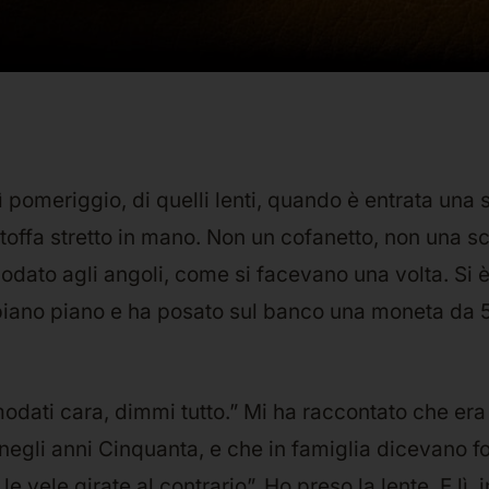
 pomeriggio, di quelli lenti, quando è entrata una
stoffa stretto in mano. Non un cofanetto, non una sc
odato agli angoli, come si facevano una volta. Si 
 piano piano e ha posato sul banco una moneta da 5
dati cara, dimmi tutto.” Mi ha raccontato che era
egli anni Cinquanta, e che in famiglia dicevano f
le vele girate al contrario”. Ho preso la lente. E lì, 