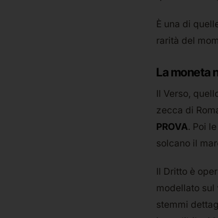
È una di quell
rarità del mom
La moneta ne
Il Verso, quell
zecca di Roma
PROVA
. Poi l
solcano il mar
Il Dritto è op
modellato sul 
stemmi dettagl