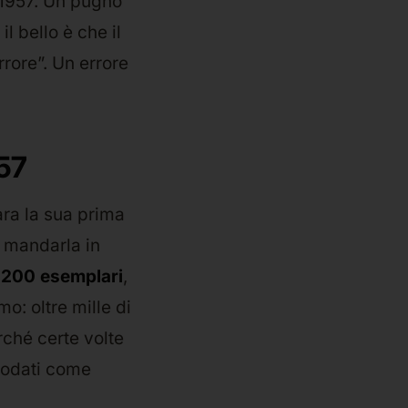
 1957. Un pugno
il bello è che il
rore”. Un errore
957
ara la sua prima
i mandarla in
.200 esemplari
,
mo: oltre mille di
rché certe volte
nnodati come