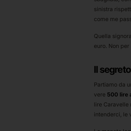
sinistra rispet
come me passa
Quella signora
euro. Non per l
Il segreto
Partiamo da u
vere
500 lire 
lire Caravell
intenderci, le