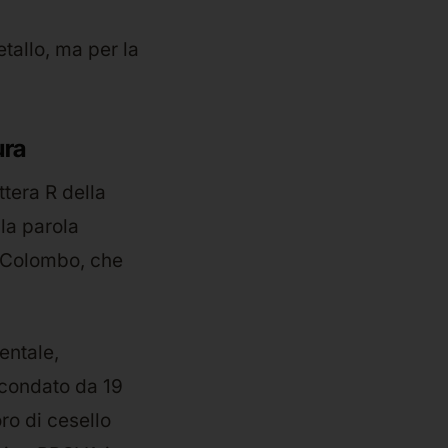
tallo, ma per la
ura
ettera R della
la parola
di Colombo, che
entale,
rcondato da 19
ro di cesello