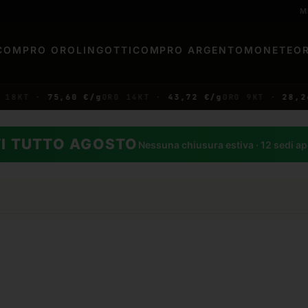
M
COMPRO ORO
LINGOTTI
COMPRO ARGENTO
MONETE
O
T ·
75,60 €/g
ORO 14KT ·
43,72 €/g
ORO 9KT ·
28,26 €/g
I TUTTO AGOSTO
Nessuna chiusura estiva · 12 sedi a