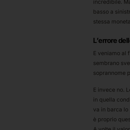
incredibile. M
basso a sinist
stessa moneta
L’errore del
E veniamo al f
sembrano svent
soprannome po
E invece no. 
in quella cond
va in barca lo
è proprio que
A volte il val