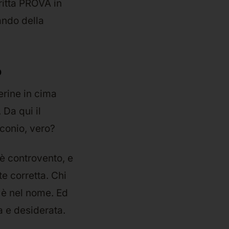
ritta PROVA in
ando della
o
erine in cima
 Da qui il
conio, vero?
oè controvento, e
e corretta. Chi
: è nel nome. Ed
a e desiderata.