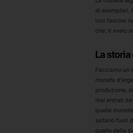
Le monete leg
di esemplari. Q
loro fascino n
che, ti svelo s
La storia
Facciamo un sa
moneta d’argen
produzione, s
mai entrati dav
quelle monete 
saltano fuori 
quello della s