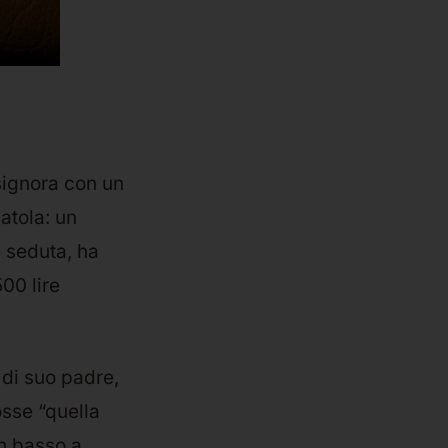
 signora con un
atola: un
è seduta, ha
00 lire
 di suo padre,
osse “quella
in basso a