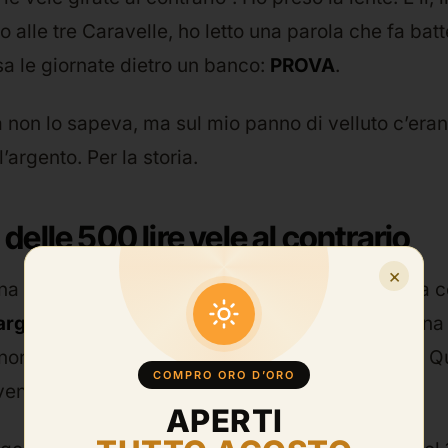
to alle tre Caravelle, ho letto una parola che fa batt
 le giornate dietro un banco:
PROVA
.
 non lo sapeva, ma sul mio panno di velluto c’eran
’argento. Per la storia.
 delle 500 lire vele al contrario
×
na cosa, perché di confusione su questa moneta ce
argento vele al contrario
che valgono una fortuna
e normali che avevi nel portamonete da bambino. Qu
COMPRO ORO D’ORO
 vendi per il loro contenuto d’argento e poco più.
APERTI