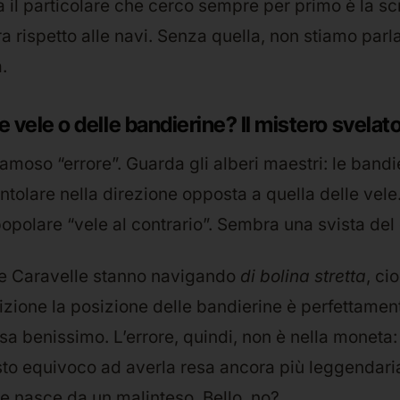
a il particolare che cerco sempre per primo è la sc
ra rispetto alle navi. Senza quella, non stiamo parl
.
le vele o delle bandierine? Il mistero svelat
amoso “errore”. Guarda gli alberi maestri: le bandi
olare nella direzione opposta a quella delle vele.
polare “vele al contrario”. Sembra una svista del 
Le Caravelle stanno navigando
di bolina stretta
, ci
izione la posizione delle bandierine è perfettament
 sa benissimo. L’errore, quindi, non è nella moneta
sto equivoco ad averla resa ancora più leggendari
ore nasce da un malinteso. Bello, no?