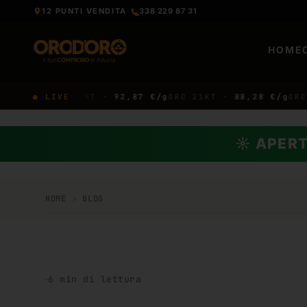
12 PUNTI VENDITA
·
338 229 87 31
HOME
€/g
ORO 22KT ·
● LIVE
92,87 €/g
ORO 21KT ·
88,28 €/g
ORO 18K
☼ APERT
HOME
›
BLOG
·
6
min di lettura