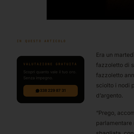
IN QUESTO ARTICOLO
Era un martedì
fazzoletto di 
VALUTAZIONE GRATUITA
Scopri quanto vale il tuo oro.
fazzoletto ann
Senza impegno.
sciolto i nodi
338 229 87 31
d’argento.
“Prego, accomo
parlamentare n
sbagliata, con 