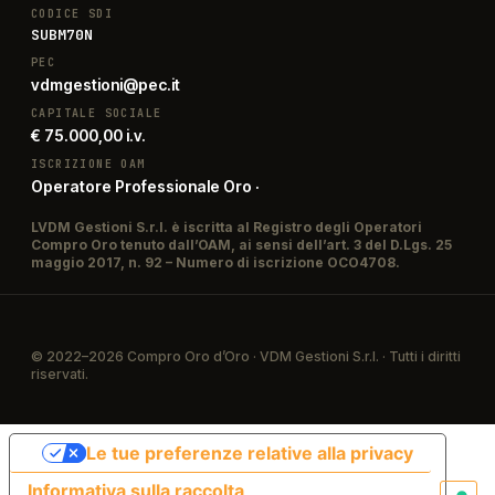
CODICE SDI
SUBM70N
PEC
vdmgestioni@pec.it
CAPITALE SOCIALE
€ 75.000,00 i.v.
ISCRIZIONE OAM
Operatore Professionale Oro ·
LVDM Gestioni S.r.l. è iscritta al Registro degli Operatori
Compro Oro tenuto dall’OAM, ai sensi dell’art. 3 del D.Lgs. 25
maggio 2017, n. 92 – Numero di iscrizione OCO4708.
© 2022–2026 Compro Oro d’Oro · VDM Gestioni S.r.l. · Tutti i diritti
riservati.
Le tue preferenze relative alla privacy
Informativa sulla raccolta