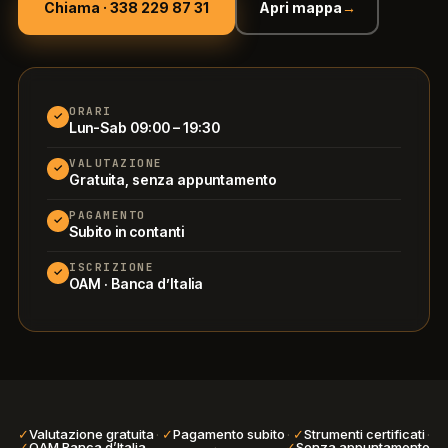
Chiama · 338 229 87 31
Apri mappa
→
ORARI
✓
Lun-Sab 09:00 – 19:30
VALUTAZIONE
✓
Gratuita, senza appuntamento
PAGAMENTO
✓
Subito in contanti
ISCRIZIONE
✓
OAM · Banca d’Italia
✓
Valutazione gratuita
·
✓
Pagamento subito
·
✓
Strumenti certificati
·
✓
OAM Banca d’Italia
·
✓
Senza appuntamento