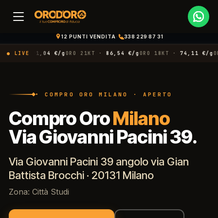
12 PUNTI VENDITA
·
338 229 87 31
2KT ·
● LIVE
91,04 €/g
ORO 21KT ·
86,54 €/g
ORO 18KT ·
74,11 €/g
ORO 
• COMPRO ORO MILANO · APERTO
Compro Oro
Milano
Via Giovanni Pacini 39.
Via Giovanni Pacini 39 angolo via Gian
Battista Brocchi · 20131 Milano
Zona: Città Studi