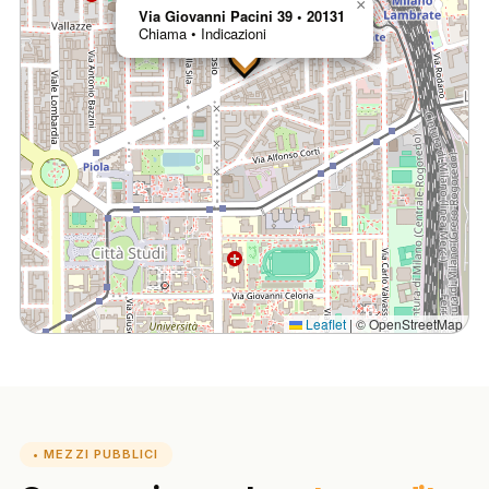
×
Via Giovanni Pacini 39 • 20131
Chiama
•
Indicazioni
Leaflet
|
© OpenStreetMap
• MEZZI PUBBLICI