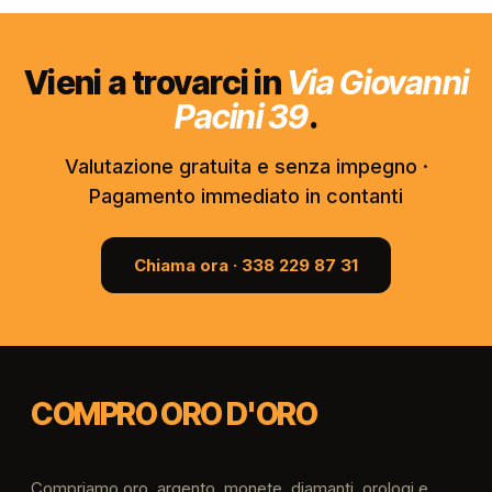
Vieni a trovarci in
Via Giovanni
Pacini 39
.
Valutazione gratuita e senza impegno ·
Pagamento immediato in contanti
Chiama ora · 338 229 87 31
COMPRO ORO D'ORO
Compriamo oro, argento, monete, diamanti, orologi e