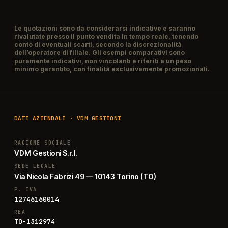
Le quotazioni sono da considerarsi indicative e saranno
rivalutate presso il punto vendita in tempo reale, tenendo
conto di eventuali scarti, secondo la discrezionalità
dell’operatore di filiale. Gli esempi comparativi sono
puramente indicativi, non vincolanti e riferiti a un peso
minimo garantito, con finalità esclusivamente promozionali.
DATI AZIENDALI · VDM GESTIONI
RAGIONE SOCIALE
VDM Gestioni S.r.l.
SEDE LEGALE
Via Nicola Fabrizi 49 — 10143 Torino (TO)
P. IVA
12746160014
REA
TO-1312974