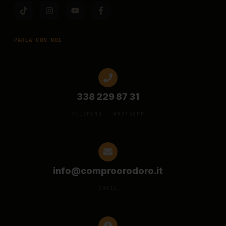
PARLA CON NOI
338 229 87 31
TELEFONO · WHATSAPP
info@comproorodoro.it
EMAIL