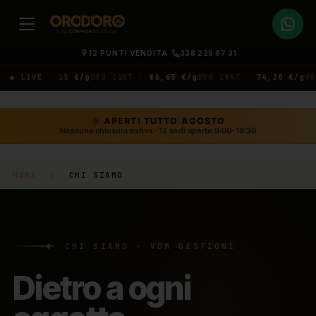
12 PUNTI VENDITA
·
338 229 87 31
T ·
● LIVE
91,15 €/g
ORO 21KT ·
86,65 €/g
ORO 18KT ·
74,20 €/g
ORO 14
☼ APERTI TUTTO AGOSTO
Nessuna chiusura estiva · 12 sedi aperte 9:00–19:30
HOME
›
CHI SIAMO
• CHI SIAMO · VDM GESTIONI
Dietro a ogni