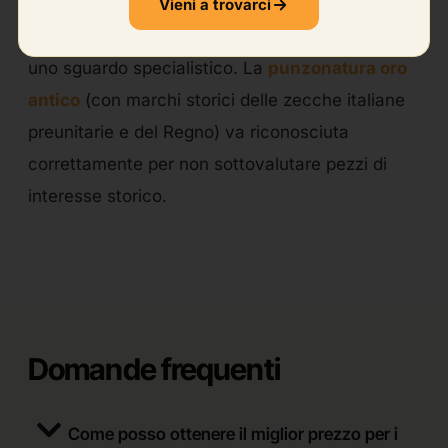
Vieni a trovarci
Per gioielli antichi, l’
oro antico valore
richiede
uno sguardo specialistico. La
punzonatura oro
antico
(con marchi storici delle zecche italiane
preunitarie e del Regno) va riconosciuta
correttamente per non sottovalutare pezzi di
interesse storico.
Domande frequenti
Come posso ottenere il miglior prezzo per i