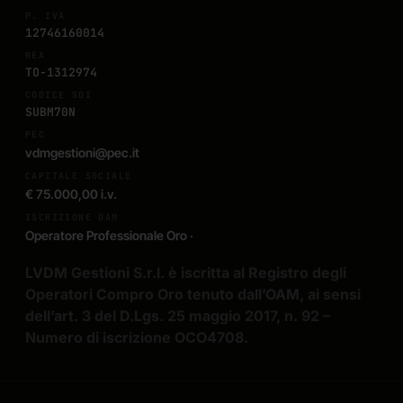
P. IVA
12746160014
REA
TO-1312974
CODICE SDI
SUBM70N
PEC
vdmgestioni@pec.it
CAPITALE SOCIALE
€ 75.000,00 i.v.
ISCRIZIONE OAM
Operatore Professionale Oro ·
LVDM Gestioni S.r.l. è iscritta al Registro degli
Operatori Compro Oro tenuto dall’OAM, ai sensi
dell’art. 3 del D.Lgs. 25 maggio 2017, n. 92 –
Numero di iscrizione OCO4708.