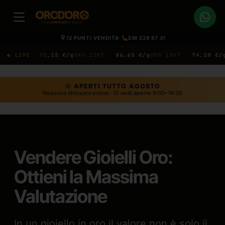
12 PUNTI VENDITA
·
338 229 87 31
22KT ·
● LIVE
91,15 €/g
ORO 21KT ·
86,65 €/g
ORO 18KT ·
74,20 €/g
ORO
☼ APERTI TUTTO AGOSTO
Nessuna chiusura estiva · 12 sedi aperte 9:00–19:30
Vendere Gioielli Oro:
Ottieni la Massima
Valutazione
In un gioiello in oro il valore non è solo il