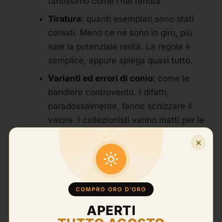
tantissimo come l’hai tenuta.
Tiratura
: quanti esemplari sono stati
coniati. Meno ce ne sono in giro, più
sale la potenziale rarità. La regola è
semplice, eppure spiega quasi tutto.
Varianti ed errori di conio
: come le
bandiere controvento. I difetti,
paradossalmente, fanno schizzare il
valore. I collezionisti vanno matti per le
imperfezioni.
×
Domanda del mercato
: alla fine vale
quello che qualcuno è disposto a
pagare. E il mercato cambia, respira, si
COMPRO ORO D’ORO
muove.
APERTI
Una cosa la chiarisco, perché è il cuore del mio