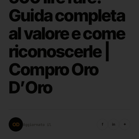
Guida completa
al valore e come
riconoscerle |
Compro Oro
D’Oro
OD
f
in
✦
Aggiornato il