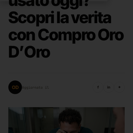
usato oggi?
Scopri la verita
con Compro Oro
D’Oro
OD
f
in
✦
Aggiornato il