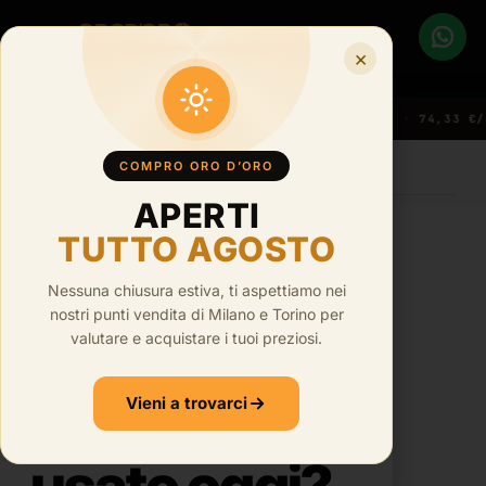
×
12 PUNTI VENDITA
·
338 229 87 31
2KT ·
● LIVE
91,31 €/g
ORO 21KT ·
86,80 €/g
ORO 18KT ·
74,33 €/g
ORO 
COMPRO ORO D’ORO
HOME
›
BLOG
APERTI
TUTTO AGOSTO
·
6
min di lettura
Nessuna chiusura estiva, ti aspettiamo nei
nostri punti vendita di Milano e Torino per
Conviene
valutare e acquistare i tuoi preziosi.
vendere oro
Vieni a trovarci