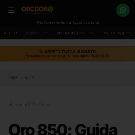
12 PUNTI VENDITA
·
338 229 87 31
91,03 €/g
● LIVE
ORO 21KT ·
86,53 €/g
ORO 18KT ·
74,10 €/g
ORO 14KT 
☼ APERTI TUTTO AGOSTO
Nessuna chiusura estiva · 12 sedi aperte 9:00–19:30
HOME
›
BLOG
·
6
min di lettura
Oro 850: Guida