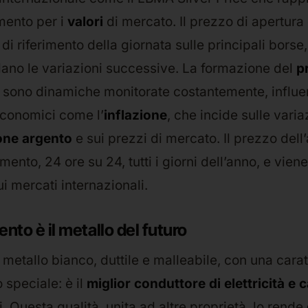
imento per i
valori
di mercato. Il prezzo di apertura 
 di riferimento della giornata sulle principali borse,
lano le variazioni successive. La formazione del
p
sono dinamiche monitorate costantemente, influ
economici come l’
inflazione
, che incide sulle varia
one argento
e sui prezzi di mercato. Il prezzo dell
ento, 24 ore su 24, tutti i giorni dell’anno, e vien
i mercati internazionali.
ento è il metallo del futuro
 metallo bianco, duttile e malleabile, con una carat
speciale: è il
miglior conduttore di elettricità e 
. Questa qualità, unita ad altre proprietà, lo rende