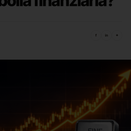
 bolla finanziaria?
f
in
✦