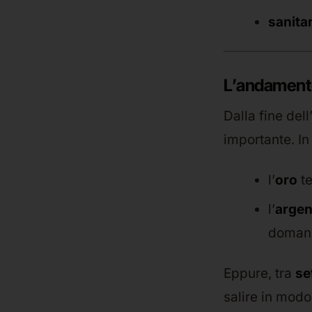
sanita
L’andamento
Dalla fine del
importante. In
l’
oro
te
l’
argen
domand
Eppure, tra
se
salire in mod