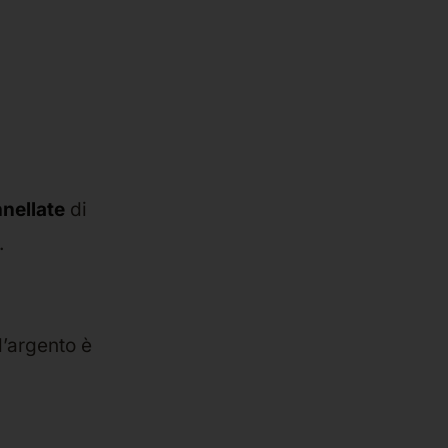
nnellate
di
.
l’argento è