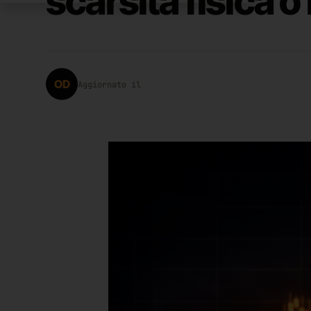
scarsità fisica o
OD
Aggiornato il