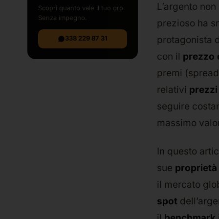
L’argento non 
Scopri quanto vale il tuo oro.
Senza impegno.
prezioso ha s
338 229 87 31
protagonista 
con il
prezzo d
premi (spread t
relativi
prezzi
seguire costan
massimo valore
In questo art
sue
proprietà
il mercato glo
spot
dell’arge
il
benchmark