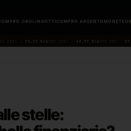
COMPRO ORO
LINGOTTI
COMPRO ARGENTO
MONETE
O
8KT ·
74,31 €/g
ORO 14KT ·
42,97 €/g
ORO 9KT ·
27,78 €
le stelle: