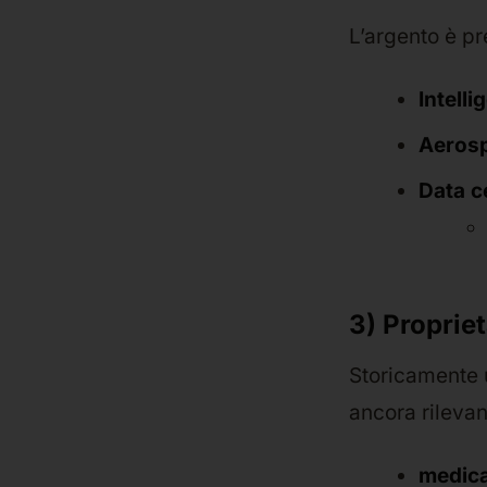
L’argento è pr
Intelli
Aerosp
Data c
3) Proprie
Storicamente u
ancora rilevan
medica