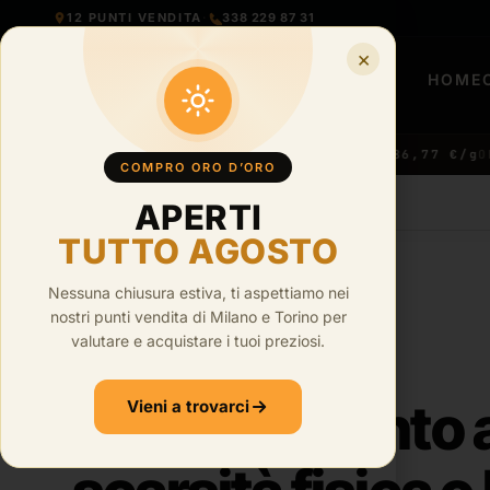
12 PUNTI VENDITA
·
338 229 87 31
×
HOME
3 €/g
ORO 22KT ·
● LIVE
91,28 €/g
ORO 21KT ·
86,77 €/g
ORO 1
COMPRO ORO D’ORO
APERTI
HOME
›
BLOG
TUTTO AGOSTO
Nessuna chiusura estiva, ti aspettiamo nei
nostri punti vendita di Milano e Torino per
·
6
min di lettura
valutare e acquistare i tuoi preziosi.
Prezzo argento al
Vieni a trovarci