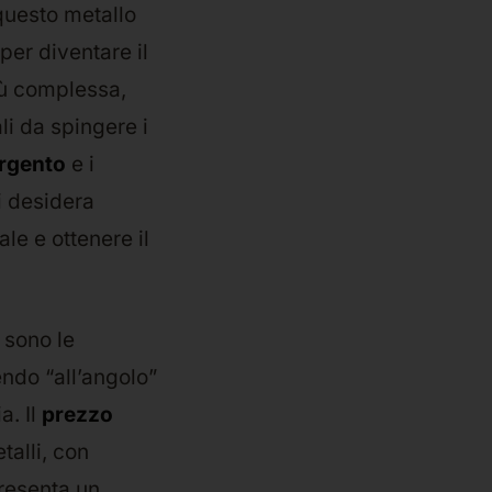
 questo metallo
er diventare il
iù complessa,
li da spingere i
rgento
e i
i desidera
le e ottenere il
i sono le
ndo “all’angolo”
a. Il
prezzo
talli, con
resenta un