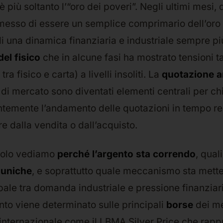
è più soltanto l’“oro dei poveri”. Negli ultimi mesi,
messo di essere un semplice comprimario dell’oro p
di una dinamica finanziaria e industriale sempre p
el fisico
che in alcune fasi ha mostrato tensioni ta
ra fisico e carta) a livelli insoliti. La
quotazione a
di mercato sono diventati elementi centrali per ch
temente l’andamento delle quotazioni in tempo rea
 dalla vendita o dall’acquisto.
icolo vediamo
perché l’argento sta correndo
, qual
 uniche
, e soprattutto quale meccanismo sta mette
bale tra domanda industriale e pressione finanziari
nto viene determinato sulle principali
borse
dei me
internazionale come il LBMA Silver Price che rapp