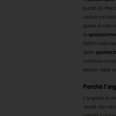
punto di rifer
valore iniziale
quale si calco
la
quotazione
fattori macro
della
quotazi
continuo movim
tempo reale su
Perché l’arg
L’argento è un
rende davvero 
metalli comuni