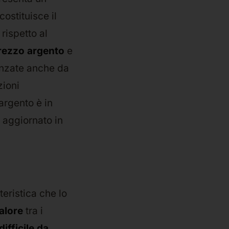
costituisce il
 rispetto al
rezzo argento
e
enzate anche da
zioni
’argento è in
e aggiornato in
teristica che lo
calore
tra i
difficile da