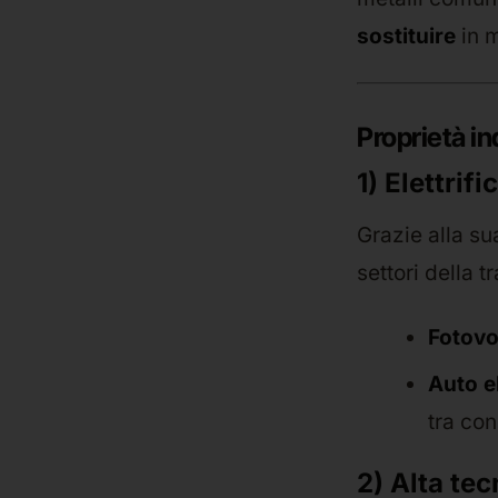
sostituire
in m
Proprietà in
1) Elettri
Grazie alla sua
settori della 
Fotovol
Auto e
tra co
2) Alta tec