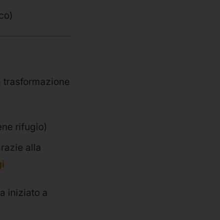
ico)
na trasformazione
ne rifugio)
razie alla
i
a iniziato a