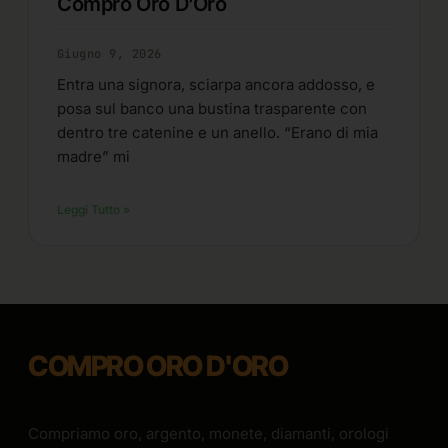
Compro Oro D’Oro
Giugno 9, 2026
Entra una signora, sciarpa ancora addosso, e
posa sul banco una bustina trasparente con
dentro tre catenine e un anello. “Erano di mia
madre” mi
Leggi Tutto »
COMPRO ORO D'ORO
Compriamo oro, argento, monete, diamanti, orologi