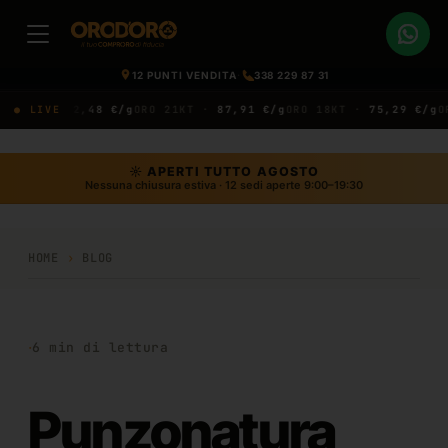
12 PUNTI VENDITA
·
338 229 87 31
T ·
● LIVE
92,48 €/g
ORO 21KT ·
87,91 €/g
ORO 18KT ·
75,29 €/g
ORO 14
☼ APERTI TUTTO AGOSTO
Nessuna chiusura estiva · 12 sedi aperte 9:00–19:30
HOME
›
BLOG
·
6
min di lettura
Punzonatura