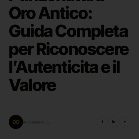
Oro Antico:
Guida Completa
per Riconoscere
l’Autenticita e il
Valore
OD
f
in
✦
Aggiornato il