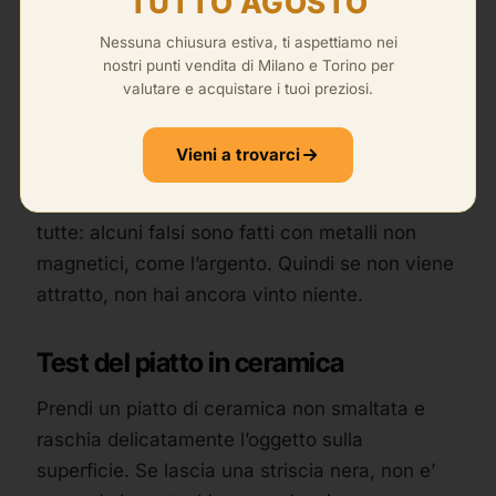
TUTTO AGOSTO
Nessuna chiusura estiva, ti aspettiamo nei
Test della calamita
nostri punti vendita di Milano e Torino per
valutare e acquistare i tuoi preziosi.
L’oro non e’ magnetico. Avvicina un magnete
potente: se l’oggetto viene attratto, e’ falso o
Vieni a trovarci
una lega con pochissimo oro dentro. Anche qui
un’avvertenza, perche’ io le cose te le dico
tutte: alcuni falsi sono fatti con metalli non
magnetici, come l’argento. Quindi se non viene
attratto, non hai ancora vinto niente.
Test del piatto in ceramica
Prendi un piatto di ceramica non smaltata e
raschia delicatamente l’oggetto sulla
superficie. Se lascia una striscia nera, non e’