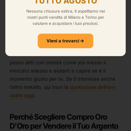
TUTTO AGOSTO
Quando l’industria tira, la
quotazione
Nessuna chiusura estiva, ti aspettiamo nei
dell’argento al grammo
ne risente in positivo.
nostri punti vendita di Milano e Torino per
valutare e acquistare i tuoi preziosi.
Questo significa che è un mercato volatile.
Sale e scende. E proprio per questo, certi
Vieni a trovarci
momenti sono più vantaggiosi di altri per
vendere. Io non ho la sfera di cristallo, ma
posso dirti con onestà come sta messo il
mercato adesso e aiutarti a capire se è il
momento giusto per te. Se ti interessa anche
l’altro metallo, qui trovi la
quotazione dell’oro
usato oggi
.
Perché Scegliere Compro Oro
D’Oro per Vendere il Tuo Argento