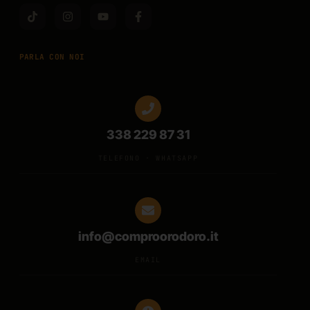
PARLA CON NOI
338 229 87 31
TELEFONO · WHATSAPP
info@comproorodoro.it
EMAIL