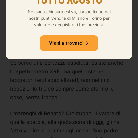
TUTTO AGOSTO
cosa è oro vero e cosa no. L’oro è morbido,
Nessuna chiusura estiva, ti aspettiamo nei
cede in un modo suo. Ma attento: non è un
nostri punti vendita di Milano e Torino per
gioco da fare a casa, e non te lo consiglierei
valutare e acquistare i tuoi preziosi.
mai se non hai vissuto trent’anni dietro a un
banco come me. È la mia firma, non un trucco
Vieni a trovarci
da copiare.
Se serve una certezza assoluta, esiste anche
lo spettrometro XRF, ma quello sta nei
laboratori terzi specializzati, non nel mio
negozio. Io ti dico sempre come stanno le
cose, senza fronzoli.
I marenghi di Renato? Oro buono. Il valore di
quella scatola, alla quotazione di oggi, gli ha
fatto venire le lacrime agli occhi. Suo padre