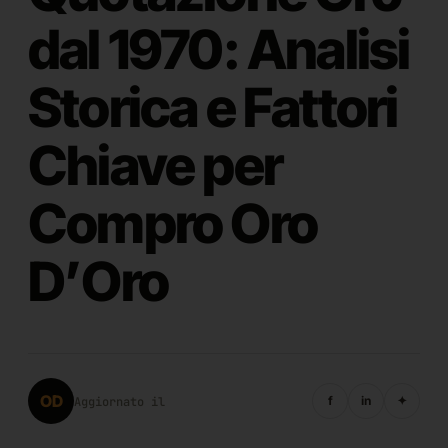
dal 1970: Analisi
Storica e Fattori
Chiave per
Compro Oro
D’Oro
OD
f
in
✦
Aggiornato il