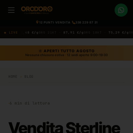
12 PUNTI VENDITA
·
338 229 87 31
T ·
● LIVE
92,48 €/g
ORO 21KT ·
87,91 €/g
ORO 18KT ·
75,29 €/g
ORO 14
☼ APERTI TUTTO AGOSTO
Nessuna chiusura estiva · 12 sedi aperte 9:00–19:30
HOME
›
BLOG
·
6
min di lettura
Vendita Sterline