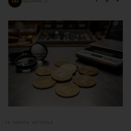
OD
f
in
✦
Aggiornato il
IN QUESTO ARTICOLO