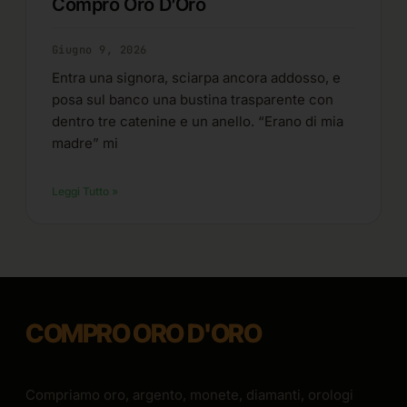
Compro Oro D’Oro
Giugno 9, 2026
Entra una signora, sciarpa ancora addosso, e
posa sul banco una bustina trasparente con
dentro tre catenine e un anello. “Erano di mia
madre” mi
Leggi Tutto »
COMPRO ORO D'ORO
Compriamo oro, argento, monete, diamanti, orologi