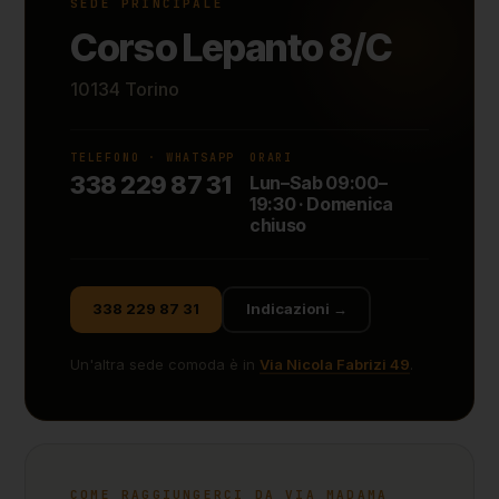
SEDE PRINCIPALE
Corso Lepanto 8/C
10134 Torino
TELEFONO · WHATSAPP
ORARI
338 229 87 31
Lun–Sab 09:00–
19:30 · Domenica
chiuso
338 229 87 31
Indicazioni →
Un'altra sede comoda è in
Via Nicola Fabrizi 49
.
COME RAGGIUNGERCI DA VIA MADAMA