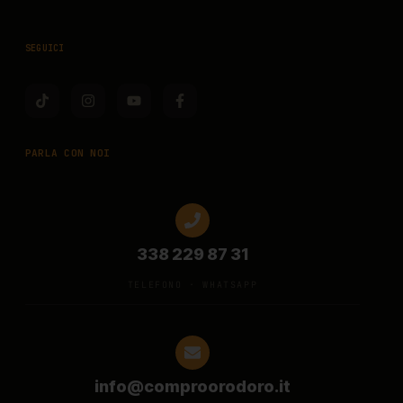
SEGUICI
PARLA CON NOI
338 229 87 31
TELEFONO · WHATSAPP
info@comproorodoro.it