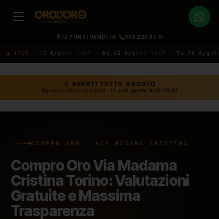
12 PUNTI VENDITA
·
338 229 87 31
T ·
● LIVE
91,15 €/g
ORO 21KT ·
86,65 €/g
ORO 18KT ·
74,20 €/g
ORO 14
☼ APERTI TUTTO AGOSTO
Nessuna chiusura estiva · 12 sedi aperte 9:00–19:30
COMPRO ORO · VIA MADAMA CRISTINA
Compro Oro Via Madama
Cristina Torino: Valutazioni
Gratuite e Massima
Trasparenza