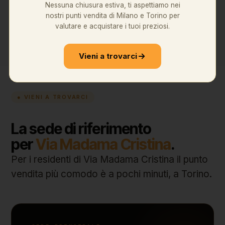
Nessuna chiusura estiva, ti aspettiamo nei
preziosi. Che tu abbia un
lingotto d'oro
o un
nostri punti vendita di Milano e Torino per
orologio importante, sai a chi rivolgerti.
valutare e acquistare i tuoi preziosi.
Vieni a trovarci
● VIENI A TROVARCI
La sede di riferimento
per
Via Madama Cristina
.
Per i residenti di Via Madama Cristina il punto
vendita più comodo è a pochi minuti, a Torino.