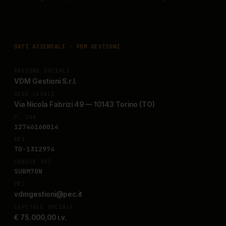
DATI AZIENDALI · VDM GESTIONI
RAGIONE SOCIALE
VDM Gestioni S.r.l.
SEDE LEGALE
Via Nicola Fabrizi 49 — 10143 Torino (TO)
P. IVA
12746160014
REA
TO-1312974
CODICE SDI
SUBM70N
PEC
vdmgestioni@pec.it
CAPITALE SOCIALE
€ 75.000,00 i.v.