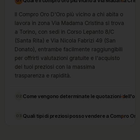
+
Qual è il compro oro più vicino a Via Madama Crist
01
Il Compro Oro D'Oro più vicino a chi abita o
lavora in zona Via Madama Cristina si trova
a Torino, con sedi in Corso Lepanto 8/C
(Santa Rita) e Via Nicola Fabrizi 49 (San
Donato), entrambe facilmente raggiungibili
per offrirti valutazioni gratuite e l'acquisto
dei tuoi preziosi con la massima
trasparenza e rapidità.
+
Come vengono determinate le quotazioni dell'or
02
+
Quali tipi di preziosi posso vendere a Compro Or
03