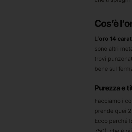
Cos’è l’o
L’
oro 14 carat
sono altri met
trovi punzonat
bene sul fermag
Purezza e t
Facciamo i con
prende quei 24
Ecco perché lo
750), che è pi