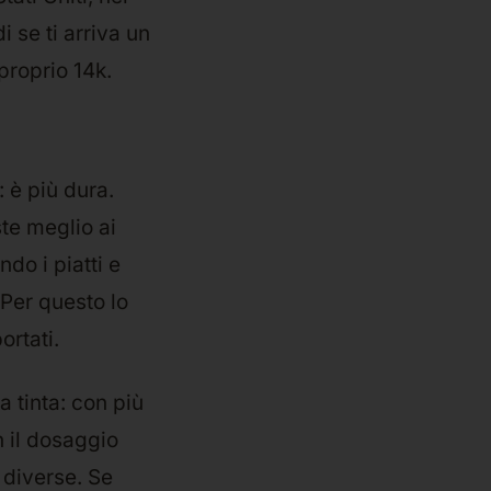
i se ti arriva un
proprio 14k.
 è più dura.
ste meglio ai
ndo i piatti e
 Per questo lo
ortati.
a tinta: con più
n il dosaggio
e diverse. Se