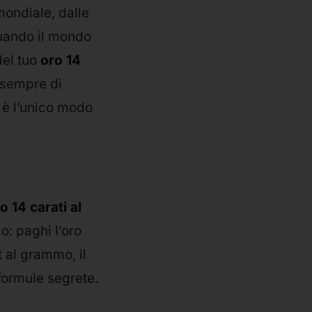
mondiale, dalle
 Quando il mondo
del tuo
oro 14
 sempre di
 è l’unico modo
o 14 carati al
co: paghi l’oro
t al grammo, il
formule segrete.