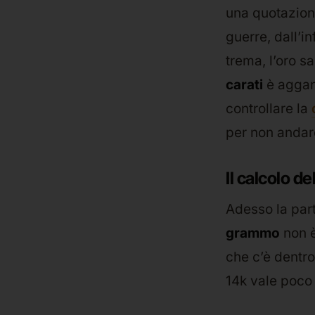
una quotazion
guerre, dall’i
trema, l’oro sa
carati
è aggan
controllare la
per non andare
Il calcolo d
Adesso la part
grammo
non è
che c’è dentro
14k vale poco 