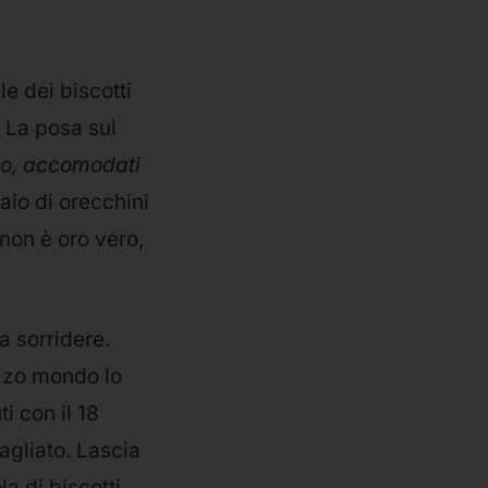
le dei biscotti
. La posa sul
o, accomodati
aio di orecchini
 non è oro vero,
a sorridere.
mezzo mondo lo
ti con il 18
bagliato. Lascia
a di biscotti.