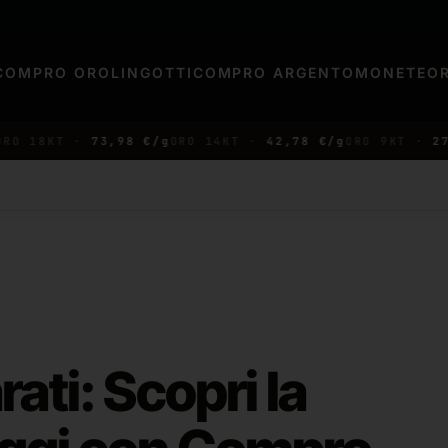
COMPRO ORO
LINGOTTI
COMPRO ARGENTO
MONETE
O
18KT ·
73,98 €/g
ORO 14KT ·
42,78 €/g
ORO 9KT ·
27,65 
ati: Scopri la