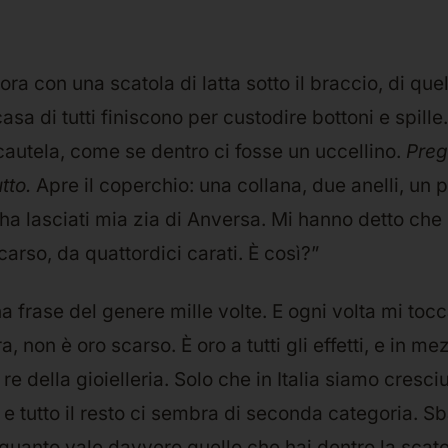
ra con una scatola di latta sotto il braccio, di quel
asa di tutti finiscono per custodire bottoni e spille
autela, come se dentro ci fosse un uccellino.
Preg
tto.
Apre il coperchio: una collana, due anelli, un p
i ha lasciati mia zia di Anversa. Mi hanno detto che
carso, da quattordici carati. È così?”
na frase del genere mille volte. E ogni volta mi tocc
a, non è oro scarso. È oro a tutti gli effetti, e in 
re della gioielleria. Solo che in Italia siamo cresciu
a, e tutto il resto ci sembra di seconda categoria. S
 quanto vale davvero quello che hai dentro la scatol