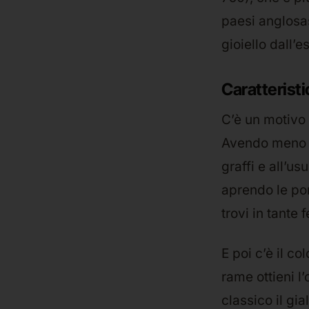
paesi anglosass
gioiello dall’
Caratteristi
C’è un motivo 
Avendo meno or
graffi e all’us
aprendo le por
trovi in tante 
E poi c’è il c
rame ottieni l’
classico il gi