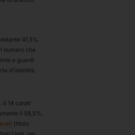
 restante 41,5%
 il numero che
lente e guardi
rta d’identità.
Il 14 carati
amente il 58,5%.
arati
(titolo
ati Uniti, nei