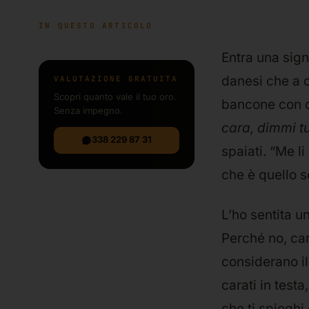
IN QUESTO ARTICOLO
Entra una signo
danesi che a c
VALUTAZIONE GRATUITA
Scopri quanto vale il tuo oro.
bancone con c
Senza impegno.
cara, dimmi tu
338 229 87 31
spaiati. “Me l
che è quello s
L’ho sentita u
Perché no, car
considerano il 
carati in test
che ti spieghi