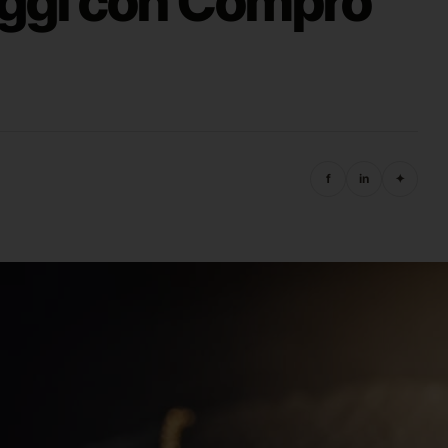
Oggi con Compro
f
in
✦