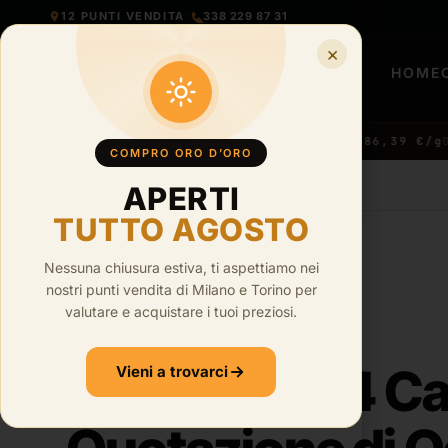
12 PUNTI VENDITA
·
338 229 87 31
×
HOME
14 €/g
● LIVE
ORO 22KT ·
90,88 €/g
ORO 21KT ·
86,39 €/g
ORO 
COMPRO ORO D’ORO
APERTI
HOME
›
BLOG
TUTTO AGOSTO
Nessuna chiusura estiva, ti aspettiamo nei
nostri punti vendita di Milano e Torino per
·
6
min di lettura
valutare e acquistare i tuoi preziosi.
Valore Oro 14 Car
Vieni a trovarci