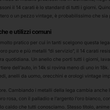
oni il 14 carati è lo standard di tutti i giorni. Quind
estero o un pezzo vintage, è probabilissimo che sia 
che e utilizzi comuni
molto pratico per cui in tanti scelgono questa lega:
o puro e più metalli “di servizio”, il 14 carati resi
ura quotidiana. Un anello che porti tutti i giorni, lava
tiere dell’auto, in 14k si rovina meno di uno in 18k.
fedi, anelli da uomo, orecchini e orologi vintage imp
olore. Cambiando i metalli della lega cambia anche l
oro rosa, con il palladio e l’argento l’oro bianco, co
allo caldo che tutti conosciamo. Stesso titolo, anim