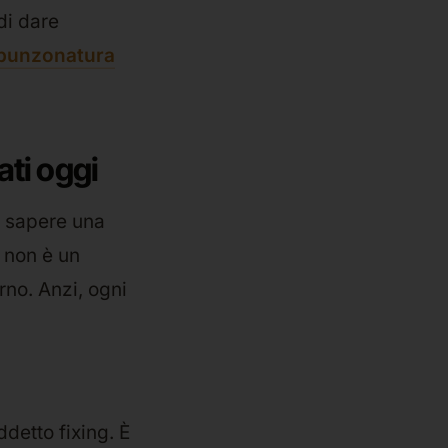
di dare
punzonatura
ati oggi
a sapere una
non è un
rno. Anzi, ogni
ddetto fixing. È