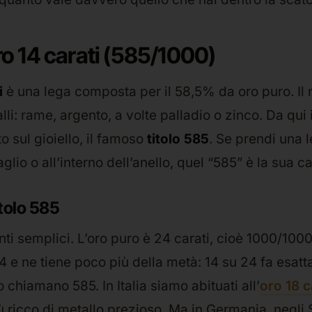
ro 14 carati (585/1000)
i
è una lega composta per il 58,5% da oro puro. Il
alli: rame, argento, a volte palladio o zinco. Da qui
o sul gioiello, il famoso
titolo 585
. Se prendi una 
lio o all’interno dell’anello, quel “585” è la sua ca
itolo 585
ti semplici. L’oro puro è 24 carati, cioè 1000/1000. 
 e ne tiene poco più della metà: 14 su 24 fa esatt
 chiamano 585. In Italia siamo abituati all’
oro 18 c
ù ricco di metallo prezioso. Ma in Germania, negli St