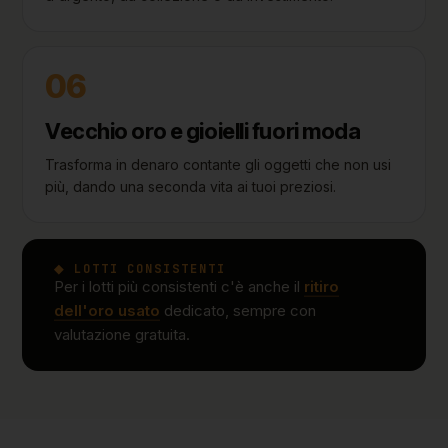
06
Vecchio oro e gioielli fuori moda
Trasforma in denaro contante gli oggetti che non usi
più, dando una seconda vita ai tuoi preziosi.
◆ LOTTI CONSISTENTI
Per i lotti più consistenti c'è anche il
ritiro
dell'oro usato
dedicato, sempre con
valutazione gratuita.