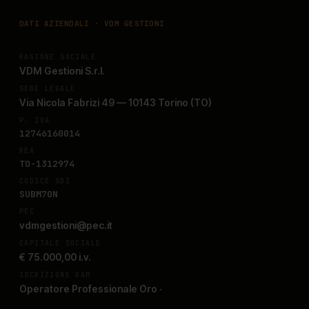
DATI AZIENDALI · VDM GESTIONI
RAGIONE SOCIALE
VDM Gestioni S.r.l.
SEDE LEGALE
Via Nicola Fabrizi 49 — 10143 Torino (TO)
P. IVA
12746160014
REA
TO-1312974
CODICE SDI
SUBM70N
PEC
vdmgestioni@pec.it
CAPITALE SOCIALE
€ 75.000,00 i.v.
ISCRIZIONE OAM
Operatore Professionale Oro ·