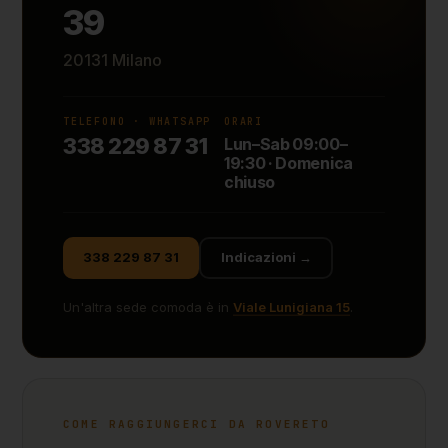
39
20131 Milano
TELEFONO · WHATSAPP
ORARI
338 229 87 31
Lun–Sab 09:00–
19:30 · Domenica
chiuso
338 229 87 31
Indicazioni →
Un'altra sede comoda è in
Viale Lunigiana 15
.
COME RAGGIUNGERCI DA ROVERETO