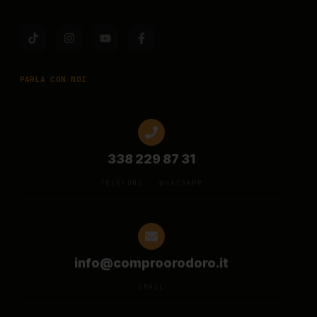
PARLA CON NOI
338 229 87 31
TELEFONO · WHATSAPP
info@comproorodoro.it
EMAIL