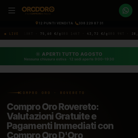
12 PUNTI VENDITA
·
338 229 87 31
/g
ORO 18KT ·
● LIVE
75,60 €/g
ORO 14KT ·
43,72 €/g
ORO 9KT ·
28,26 €
☼ APERTI TUTTO AGOSTO
Nessuna chiusura estiva · 12 sedi aperte 9:00–19:30
COMPRO ORO · ROVERETO
Compro Oro Rovereto:
Valutazioni Gratuite e
Pagamenti Immediati con
Compro Oro D'Oro