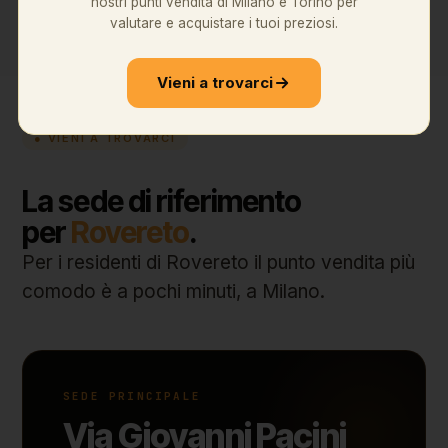
nostri punti vendita di Milano e Torino per
valutare e acquistare i tuoi preziosi.
Vieni a trovarci
● VIENI A TROVARCI
La sede di riferimento
per
Rovereto
.
Per i residenti di Rovereto il punto vendita più
comodo è a pochi minuti, a Milano.
SEDE PRINCIPALE
Via Giovanni Pacini