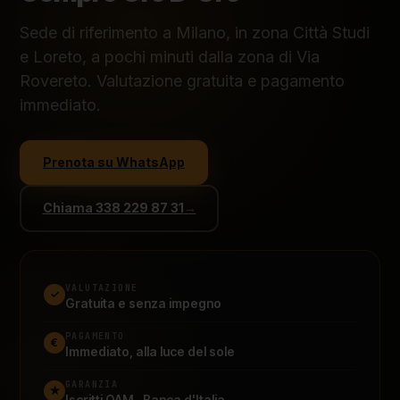
Sede di riferimento a Milano, in zona Città Studi
e Loreto, a pochi minuti dalla zona di Via
Rovereto. Valutazione gratuita e pagamento
immediato.
Prenota su WhatsApp
Chiama 338 229 87 31
→
VALUTAZIONE
✓
Gratuita e senza impegno
PAGAMENTO
€
Immediato, alla luce del sole
GARANZIA
★
Iscritti OAM · Banca d'Italia