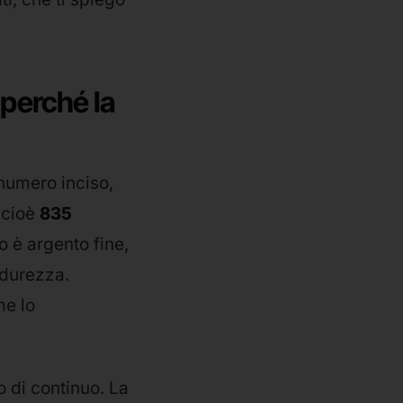
 perché la
numero inciso,
, cioè
835
o è argento fine,
e durezza.
me lo
 di continuo. La