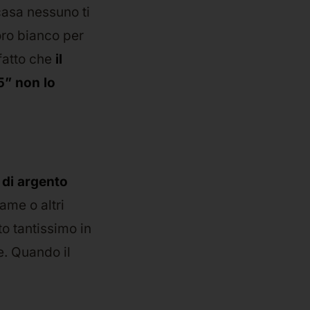
casa nessuno ti
’oro bianco per
fatto che
il
5” non lo
 di argento
rame o altri
to tantissimo in
e. Quando il