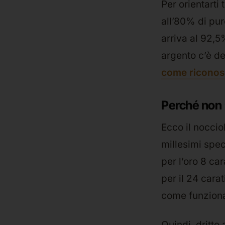
Per orientarti t
all’80% di pur
arriva al 92,5
argento c’è de
come riconos
Perché non 
Ecco il noccio
millesimi spe
per l’oro 8 car
per il 24 carat
come funzion
Quindi, dritto