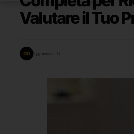
Completa per R
Valutare il Tuo 
OD
Aggiornato il