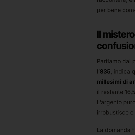
per bene come
Il mister
confusio
Partiamo dal 
l’
835
, indica 
millesimi di 
il restante 16
L’argento puro
irrobustisce e
La domanda “8