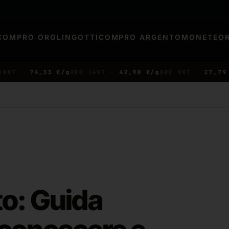
COMPRO ORO
LINGOTTI
COMPRO ARGENTO
MONETE
O
T ·
74,33 €/g
ORO 14KT ·
42,98 €/g
ORO 9KT ·
27,79 €/g
to: Guida