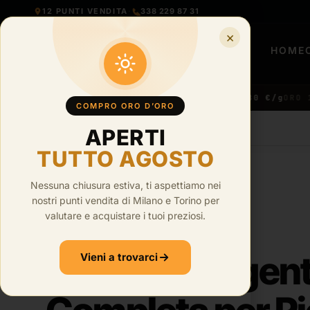
12 PUNTI VENDITA
·
338 229 87 31
×
HOME
€/g
ORO 22KT ·
● LIVE
91,31 €/g
ORO 21KT ·
86,80 €/g
ORO 18K
COMPRO ORO D’ORO
APERTI
HOME
›
BLOG
TUTTO AGOSTO
Nessuna chiusura estiva, ti aspettiamo nei
nostri punti vendita di Milano e Torino per
·
6
min di lettura
valutare e acquistare i tuoi preziosi.
835 oro o argen
Vieni a trovarci