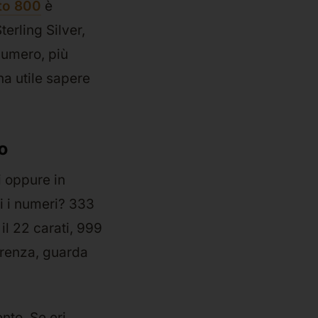
to 800
è
erling Silver,
 numero, più
na utile sapere
o
i oppure in
i i numeri? 333
 il 22 carati, 999
ferenza, guarda
ento. Se eri