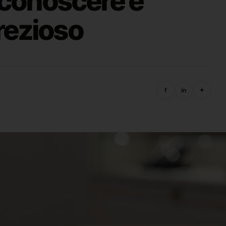
iconoscere e
Prezioso
f
in
✦