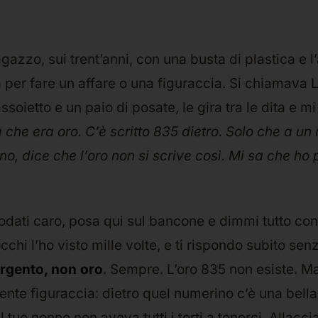
gazzo, sui trent’anni, con una busta di plastica e l’
 per fare un affare o una figuraccia. Si chiamava 
assoietto e un paio di posate, le gira tra le dita e mi
che era oro. C’è scritto 835 dietro. Solo che a un
o, dice che l’oro non si scrive così. Mi sa che ho
dati caro, posa qui sul bancone e dimmi tutto co
chi l’ho visto mille volte, e ti rispondo subito senz
rgento, non oro
. Sempre. L’oro 835 non esiste. M
ente figuraccia: dietro quel numerino c’è una bella
l tuo nonno non aveva tutti i torti a tenerci. Allaccia