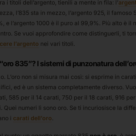
ra i titoli dell’argento, tienili a mente in fila: l’
argen
ezza, l’835 sta in mezzo, l’argento 925, il famoso St
%, e l’argento 1000 è il puro al 99,9%. Più alto è il
ntro. Se vuoi approfondire come distinguerli, ti tor
cere l’argento
nei vari titoli.
“oro 835”? I sistemi di punzonatura dell’or
lo. L’oro non si misura mai così: si esprime in carat
cifici, ed è un sistema completamente diverso. Vuo
ati, 585 per il 14 carati, 750 per il 18 carati, 916 per
i. Quei numeri lì sono oro. Se ti incuriosisce la dif
ano i
carati dell’oro
.
 al punto: un oggetto marcato 835
non è oro
, è arg