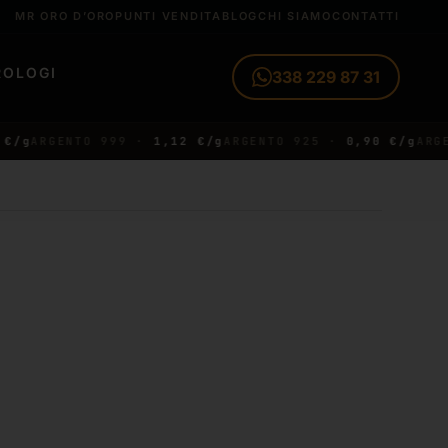
MR ORO D’ORO
PUNTI VENDITA
BLOG
CHI SIAMO
CONTATTI
ROLOGI
338 229 87 31
ARGENTO 999 ·
1,12 €/g
ARGENTO 925 ·
0,90 €/g
ARGENTO