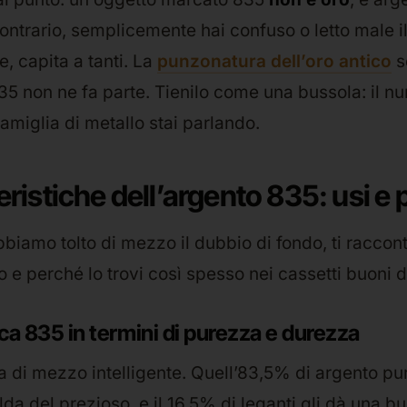
ontrario, semplicemente hai confuso o letto male i
e, capita a tanti. La
punzonatura dell’oro antico
s
’835 non ne fa parte. Tienilo come una bussola: il n
famiglia di metallo stai parlando.
eristiche dell’argento 835: usi e 
biamo tolto di mezzo il dubbio di fondo, ti raccon
 e perché lo trovi così spesso nei cassetti buoni d
ca 835 in termini di purezza e durezza
a di mezzo intelligente. Quell’83,5% di argento pur
da del prezioso, e il 16,5% di leganti gli dà una b