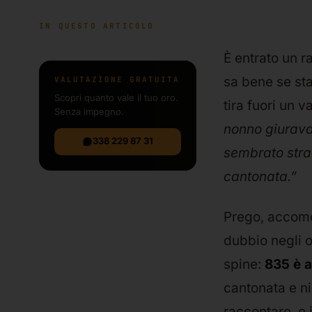
IN QUESTO ARTICOLO
È entrato un ra
sa bene se sta
VALUTAZIONE GRATUITA
Scopri quanto vale il tuo oro.
tira fuori un v
Senza impegno.
nonno giurava 
338 229 87 31
sembrato stran
cantonata.”
Prego, accomo
dubbio negli oc
spine:
835 è a
cantonata e ni
raccontare, e i