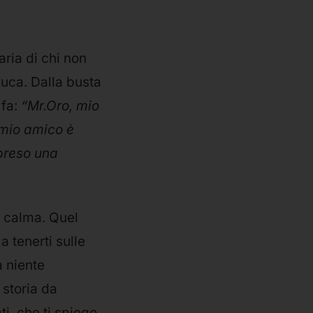
aria di chi non
Luca. Dalla busta
 fa:
“Mr.Oro, mio
 mio amico è
 preso una
n calma. Quel
a tenerti sulle
a niente
 storia da
ti, che ti spiego