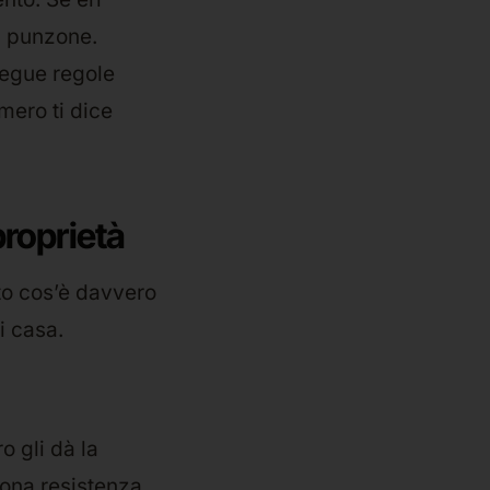
l punzone.
egue regole
umero ti dice
proprietà
to cos’è davvero
i casa.
o gli dà la
uona resistenza