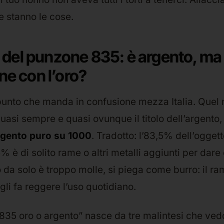
 stanno le cose.
o del punzone 835: è argento, ma
ne con l’oro?
punto che manda in confusione mezza Italia. Quel 
quasi sempre e quasi ovunque il titolo dell’argento
argento puro su 1000
. Tradotto: l’83,5% dell’oggett
,5% è di solito rame o altri metalli aggiunti per dar
 da solo è troppo molle, si piega come burro: il ra
 gli fa reggere l’uso quotidiano.
35 oro o argento” nasce da tre malintesi che vedo